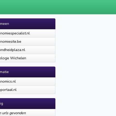
emeen
nomiespecialist.nl
nomiesite.be
ndheidplaza.nl
ologe Wichelen
rmatie
nomics.nl
portaal.nl
ig
 urls gevonden