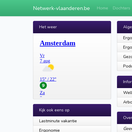
Netwerk-vlaanderen.be
Home
Dochters
Het weer
Alg
Ergo
Ergo
Gezo
Pod
Info
Well
Arbo
Kijk ook eens op
Over
Lastminute vakantie
Geen
Ergonomie